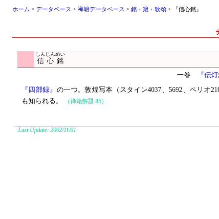
ホーム
>
データベース
>
禅籍データベース
>
銘・箴・歌頌
> 『信心銘』
しんじんめい
信心銘
一巻
『伝灯
『四部録』
の一つ。敦煌写本（スタイン4037、5692、ペリオ210
も知られる。
（禅籍解題 85）
Last Update: 2002/11/01