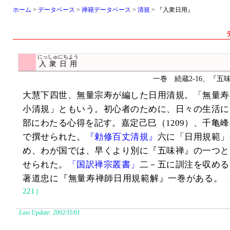
ホーム
>
データベース
>
禅籍データベース
>
清規
> 『入衆日用』
にっしゅにちよう
入衆日用
一巻 続蔵2-16、『五
大慧下四世、無量宗寿が編した日用清規。「無量寿
小清規」ともいう。初心者のために、日々の生活に
部にわたる心得を記す。嘉定己巳（1209）、千亀
で撰せられた。
『勅修百丈清規』
六に「日用規範」
め、わが国では、早くより別に『五味禅』の一つと
せられた。
「国訳禅宗叢書」
二－五に訓注を収める
著道忠に『無量寿禅師日用規範解』一巻がある。
221）
Last Update: 2002/11/01