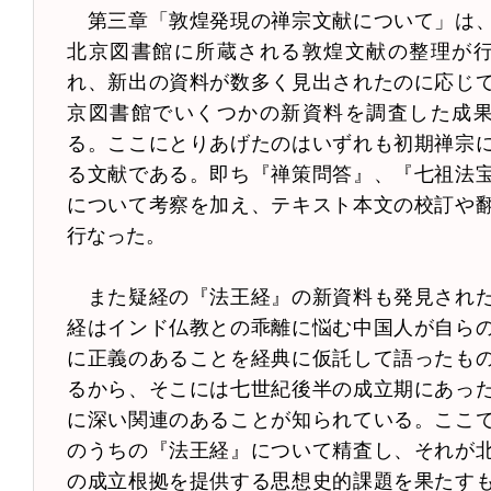
第三章「敦煌発現の禅宗文献について」は
北京図書館に所蔵される敦煌文献の整理が
れ、新出の資料が数多く見出されたのに応じ
京図書館でいくつかの新資料を調査した成
る。ここにとりあげたのはいずれも初期禅宗
る文献である。即ち『禅策問答』、『七祖法
について考察を加え、テキスト本文の校訂や
行なった。
また疑経の『法王経』の新資料も発見され
経はインド仏教との乖離に悩む中国人が自ら
に正義のあることを経典に仮託して語ったも
るから、そこには七世紀後半の成立期にあっ
に深い関連のあることが知られている。ここ
のうちの『法王経』について精査し、それが
の成立根拠を提供する思想史的課題を果たす