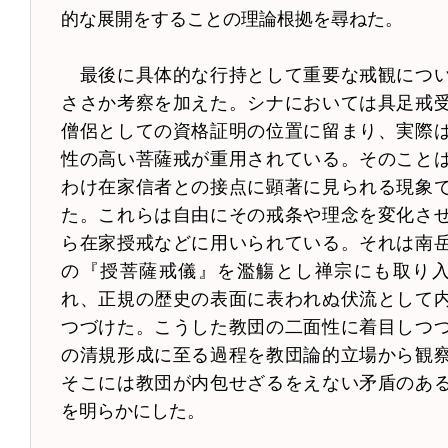
的な展開をすることの理論根拠を尋ねた。
最後に具体的な行持として重要な戒観につ
ささか考察を加えた。シナにおいては具足戒
僧侶としての資格証明の位置に留まり、実際
性の高い菩薩戒が重用されている。そのこと
わけ在家信者との接点に顕著に見られる現象
た。これらは自由にその戒条や理念を変化さ
ら在家授戒などに用いられている。それは南
の『授菩薩戒儀』を濫觴とし禅宗にも取り
れ、正規の歴史の表面に表われぬ伏流として
つづけた。こうした教団の二面性に着目しつ
の清規形成に至る過程を教団論的立場から観
そこには教団が内包せざるをえない矛盾のあ
を明らかにした。