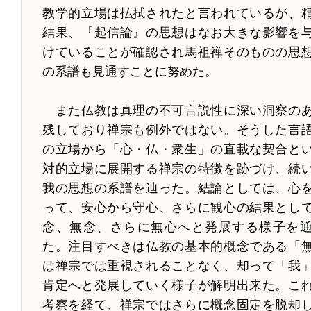
教学的立場は払拭されたと言われているが、
結果、『起信論』の思想はなお大きな影響を
けていることが確認され馬祖禅そのものの思
の系譜も見通すことに努めた。
また仏教は真理の不可言説性に深い洞察の
残しており禅宗も例外ではない。そうした言
の立場から「心・仏・衆生」の直載な契合と
対的立場に展開する禅宗の特徴を跡づけ、続
我の思想の系譜を辿った。結論としては、心
って、安心から守心、さらに観心の結果とし
念、無念、さらに無心へと発展する様子を
た。注目すべきは仏教の基本的概念である「
は禅宗では重視されることなく、却って「我
肯定へと発展していく様子が解明出来た。こ
考察を経て、禅宗ではさらに概念固定を脱却