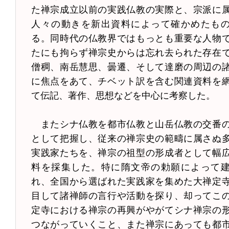
た禅宗成立以前の実践仏教の実際と、宗派に
人々の動きを新出資料によって確かめたも
る。同時代の仏教界ではもっとも重要な人物
たにも拘らず禅宗史からは忘れ去られた存在
僧稠、南岳慧思、曇遷、そして達磨の周辺の
に焦点をあて、チベット訳を含む関連資料を
て伝記、著作、思想などを中心に考察した。
またシナ仏教を都市仏教と山岳仏教の交番
として把握し、従来の禅宗史の範疇に属さぬ
実践家たちを、禅宗の祖型の形成者として幅
料を採集した。特に隋文帝の勅願によって
れ、全国から選ばれた実践家を集めた大禅定
目して諸禅師の言行や活動を探り、却ってこ
定寺における禅宗の再興がやがてシナ禅宗の
つながっていくこと、また禅宗にあっても都