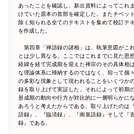
あったことを確認し、新出資料によってこれ
けていた原本の首部を確定した。またチベッ
除く知られる全てのテキストを集めて校訂テ
を作成した。
第四章「禅語録の諸相」は、執筆意図がこ
とは少し異なる。ここではこれまでに見た思
経緯を経て完成期を迎えた禅宗のその具体相
な理論体系に帰納するのではなく、却って個
の多彩な現象として現われることをいくつか
録を取り上げて実証した。それによって初期
形成期の動向や行方が対比的に一層明らかに
あろうと考えたからである。取り上げたのは
語録』、『臨済録』、『南泉語録』そして『
録』である。