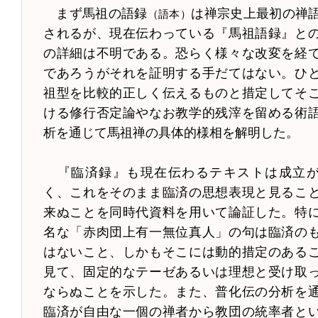
まず馬祖の語録
は禅宗史上最初の禅
（語本）
されるが、現在伝わっている『馬祖語録』と
の詳細は不明である。恐らく様々な改変を経
であろうがそれを証明する手だてはない。ひ
祖型を比較的正しく伝えるものと措定してそ
ける修行否定論やなお教学的残滓を留める術
析を通じて馬祖禅の具体的様相を解明した。
『臨済録』も現在伝わるテキストは成立
く、これをそのまま臨済の思想表現と見るこ
来ぬことを同時代資料を用いて論証した。特
名な「赤肉団上有一無位真人」の句は臨済の
はないこと、しかもそこには動的措定のある
見て、固定的なテーゼあるいは理想と受け取
ならぬことを示した。また、普化伝の分析を
臨済が自由な一個の禅者から教団の統率者と