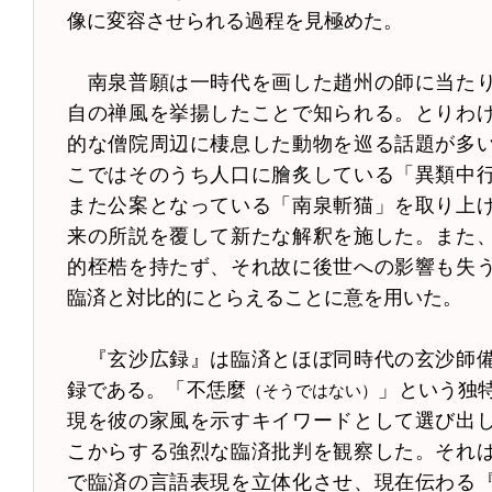
像に変容させられる過程を見極めた。
南泉普願は一時代を画した趙州の師に当た
自の禅風を挙揚したことで知られる。とりわ
的な僧院周辺に棲息した動物を巡る話題が多
こではそのうち人口に膾炙している「異類中
また公案となっている「南泉斬猫」を取り上
来の所説を覆して新たな解釈を施した。また
的桎梏を持たず、それ故に後世への影響も失
臨済と対比的にとらえることに意を用いた。
『玄沙広録』は臨済とほぼ同時代の玄沙師
録である。「不恁麼
」という独
（そうではない）
現を彼の家風を示すキイワードとして選び出
こからする強烈な臨済批判を観察した。それ
で臨済の言語表現を立体化させ、現在伝わる