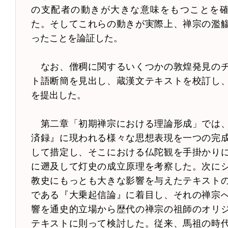
の支配者の動きが大きな意味をもつことを
た。そしてこれらの動きが実際上、禅宗の濫
ったことを論証した。
なお、僧稠に関するいくつかの敦煌発見の
ト語断簡を見出し、蔵漢文テキストを校訂し
を提出した。
第二章「初期禅宗における理論形成」では
済録』に現われる様々な思想表現を一つの完
して措定し、そこにおける仏陀観を手掛かり
に遡及して灯史の成立原理を考察した。次に
教史にもっとも大きな影響を与えたテキスト
である『大乗起信論』に着目し、それの禅宗
響を通史的立場から歴代の禅宗の祖師のオリ
テキストに則って検討した。従来、馬祖の時