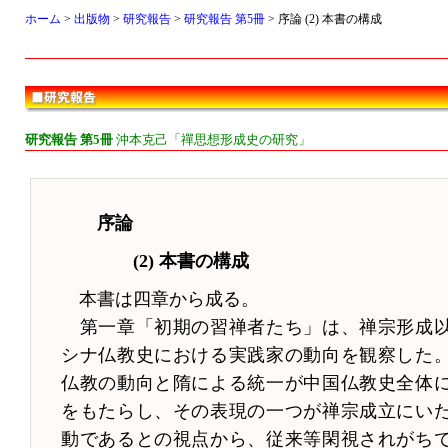
ホーム
>
出版物
>
研究報告
>
研究報告 第5冊
> 序論 (2) 本書の構成
研究報告 第5冊
沖本克己「禪思想形成史の研究」
序論
(2) 本書の構成
本書は四章から成る。
第一章「初期の習禅者たち」は、禅宗形成
シナ仏教史における実践家の動向を観察した
仏教の動向と隋による統一が中国仏教史全体
をもたらし、その表現の一つが禅宗成立にい
動であるとの視点から、従来等閑視されがち