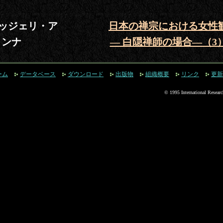
ルッジェリ・ア
日本の禅宗における女性
ンナ
― 白隠禅師の場合―（3
ーム
データベース
ダウンロード
出版物
組織概要
リンク
更新
© 1995 International Researc