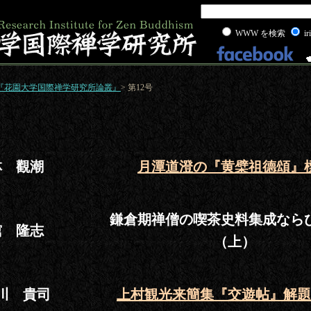
WWW を検索
ir
『花園大学国際禅学研究所論叢』
> 第12号
林 觀潮
月潭道澄の『黄檗祖德頌』
鎌倉期禅僧の喫茶史料集成なら
舘 隆志
（上）
川 貴司
上村観光来簡集『交遊帖』解題