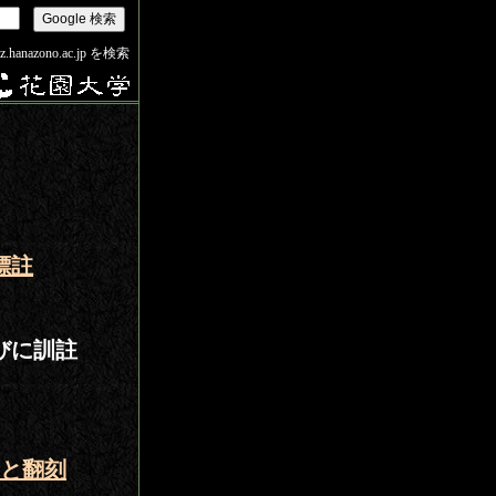
iz.hanazono.ac.jp を検索
標註
びに訓註
と翻刻