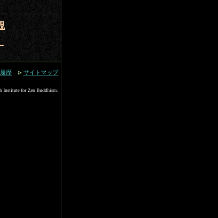
観
）
履歴
サイトマップ
h Institute for Zen Buddhism.