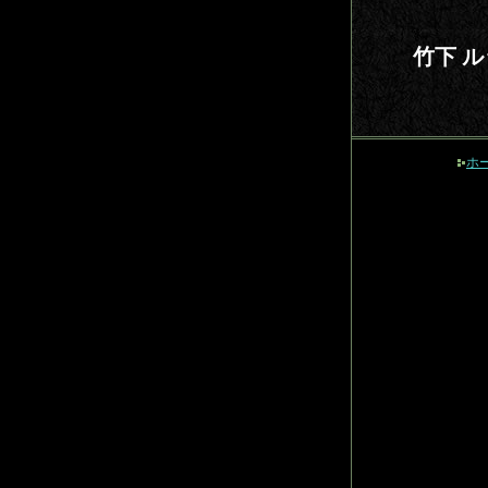
竹下 
ホ