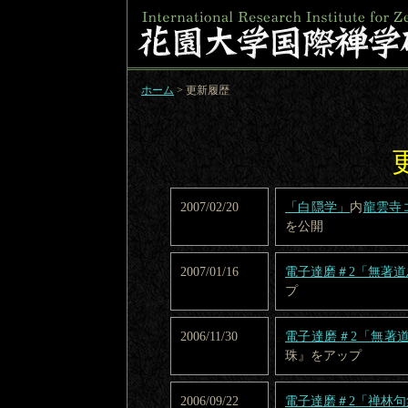
ホーム
> 更新履歴
2007/02/20
「白隠学」
内
龍雲寺コレ
を公開
2007/01/16
電子達磨＃2「無著
プ
2006/11/30
電子達磨＃2「無著
珠』をアップ
2006/09/22
電子達磨＃2「禅林