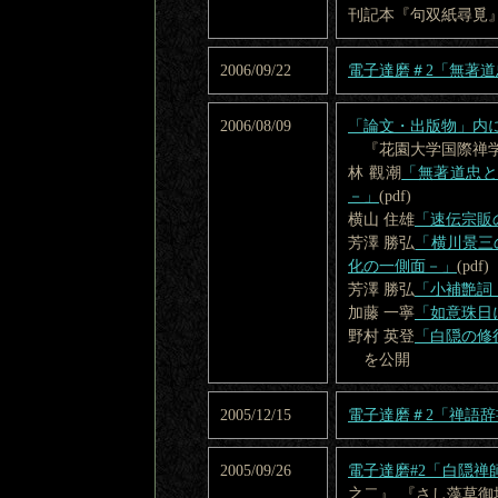
刊記本『句双紙尋覓
2006/09/22
電子達磨＃2「無著
2006/08/09
「論文・出版物」内
『花園大学国際禅学
林 觀潮
「無著道忠
－」
(pdf)
横山 住雄
「速伝宗販
芳澤 勝弘
「横川景三
化の一側面－」
(pdf)
芳澤 勝弘
「小補艶詞
加藤 一寧
「如意珠日
野村 英登
「白隠の修
を公開
2005/12/15
電子達磨＃2「禅語
2005/09/26
電子達磨#2「白隠禅
之二』 『さし藻草御