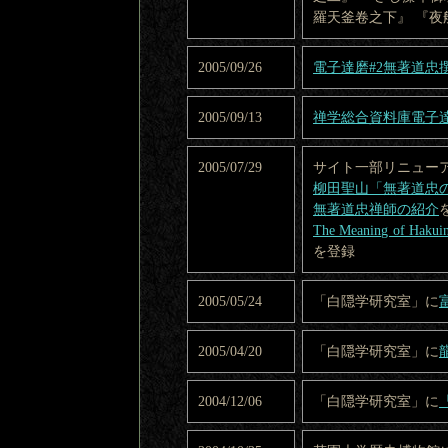
羅天釜卷之下』 『夜
2005/09/26
電子達磨#2無著道忠
2005/09/13
禅学総合資料庫電子達
2005/07/29
サイト一部リニュー
柳田聖山「無著道忠
無著道忠禅師の紹介
The Meaning of Hakuin
を登録
2005/05/24
「白隠学研究室」に
2005/04/20
「白隠学研究室」に
2004/12/06
「白隠学研究室」に