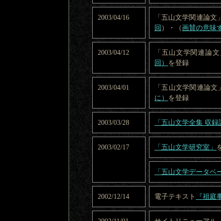
2003/04/16
「五山文学関連論文
回
）・（
画賛の意味
2003/04/12
「五山文学関連論
回）
を登録
2003/04/01
「五山文学関連論文
に）
を登録
2003/03/28
「五山文学全集 収
2003/02/17
「五山文学研究室」
「五山文学データベ
2002/12/14
電子テキスト
『祖庭