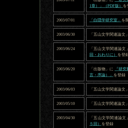
1章）」（PDF版）
を
2003/07/01
「白隠学研究室」
を
2003/06/30
「五山文学関連論文
2003/06/24
「五山文学関連論文
回・おわりに）
を登
2003/06/20
「出版物」に
『研究
言・序論）」
を登録
2003/06/03
「五山文学関連論文
2003/05/10
「五山文学関連論文
2003/04/30
「五山文学関連論文
５回）
を登録