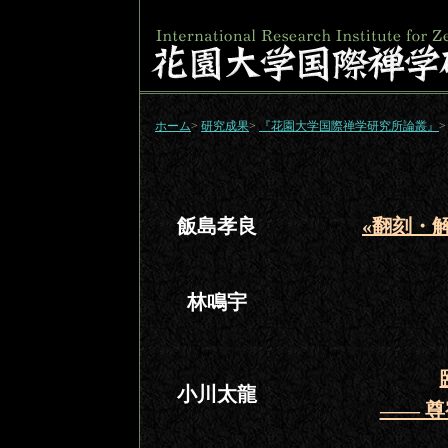
ホーム
>
研究成果
>
『花園大学国際禅学研究所論叢』
>
飯島孝良
«翻刻・
林鳴宇
小川太龍
―― 