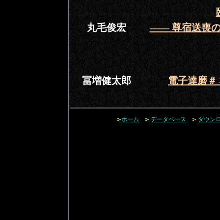
丸毛俊宏
―― 尊宿送喪
冨増健太郎
電子達磨＃
ホーム
データベース
ダウン