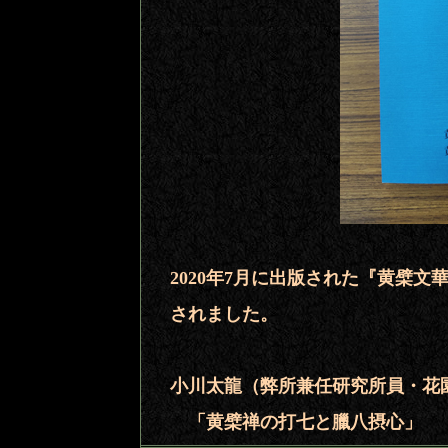
2020年7月に出版された『黄檗文
されました。
小川太龍（弊所兼任研究所員・花
「黄檗禅の打七と臘八摂心」