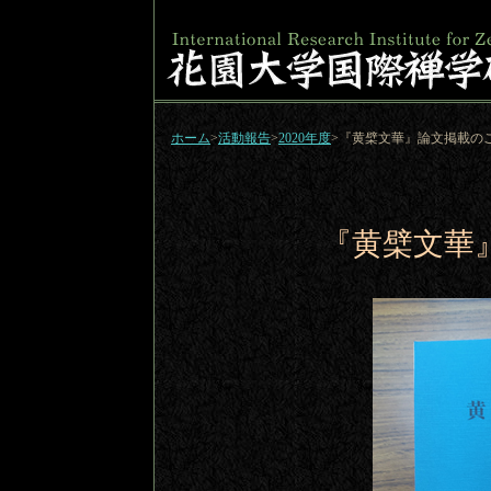
ホーム
>
活動報告
>
2020年度
>『黄檗文華』論文掲載の
『黄檗文華