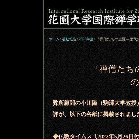
ホーム
>
活動報告
>
2022年度
>『禅僧たちの生涯―唐代
『禅僧たち
の
弊所顧問の小川隆（駒澤大学教授
評が、以下の各紙に掲載されまし
◆仏教タイムス〔2022年5月26日