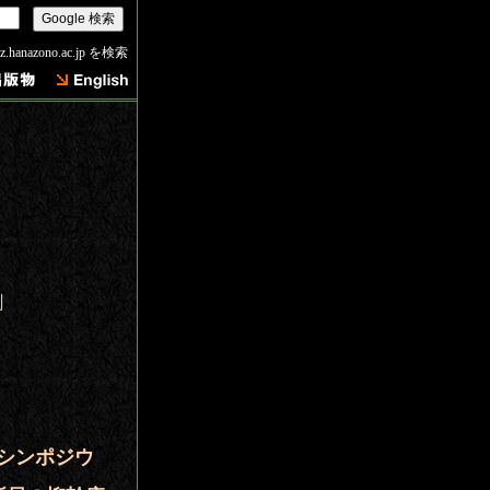
iz.hanazono.ac.jp を検索
」
際シンポジウ