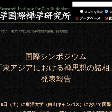
WWW を検索
ir
ポジウム「東アジアにおける禅思想の諸相」発表報告
国際シンポジウム
「東アジアにおける禅思想の諸相
発表報告
12月16日（土）に東洋大学（白山キャンパス）において国