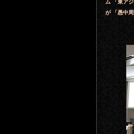
ム 「東ア
が 「愚中