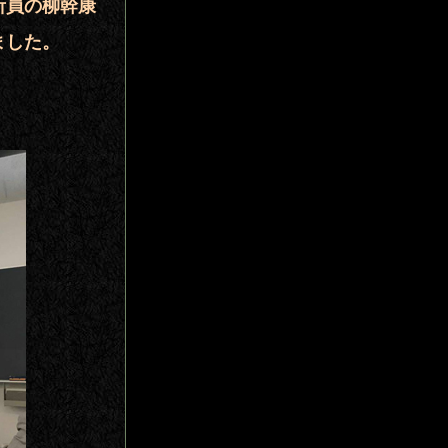
所員の柳幹康
ました。