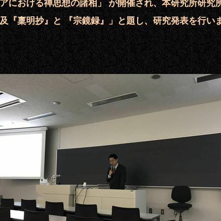
ジアにおける禅思想の諸相」 が開催され、本研究所研究
周及『稟明抄』と 『宗鏡録』」と題し、研究発表を行い