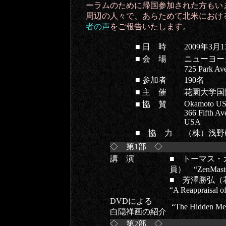
ーラムのために帰国参加された方もい
周辺の人々で、あらためて北米におけ
者の声
をご報告いたします。
■ 日 時
2009年3月
■ 会 場
ニューヨー
725 Park Av
■ 参加者
190名
■ 主 催
花園大学国
Okamoto US
■ 協 賛
366 Fifth A
USA
■ 協 力
（株）浅野
◇ 第1部 ◇
講 演
■ トーマス・
員） “ZenMaste
■ 芳澤勝弘（
“A Reappraisal o
DVDによる
“The Hidden Mess
白隠禅画の紹介
◇ 第2部 ◇