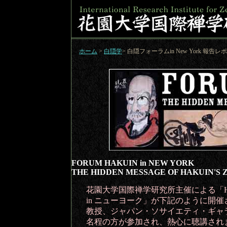
ホーム
>
白隠学
> 白隠フォーラムin New York 報告レ
FORUM HAKUIN in NEW YORK
THE HIDDEN MESSAGE OF HAKUIN'S 
花園大学国際禅学研究所主催による「HAKU
in ニューヨーク」が下記のように開
教授、ジャパン・ソサイエティ・ギャラ
名程の方が参加され、熱心に聴講され