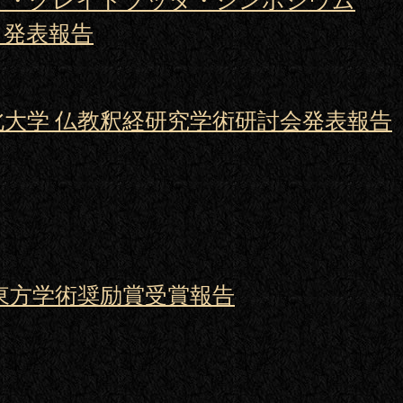
回ザ・グレイトブッダ・シンポジウム
）発表報告
北大学 仏教釈経研究学術研討会発表報告
東方学術奨励賞受賞報告