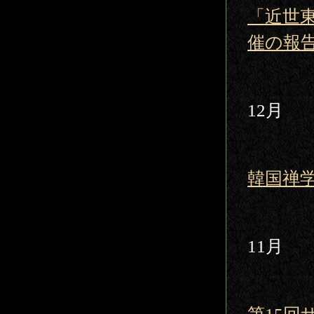
「近世
催の報
12月
韓国禅学
11月