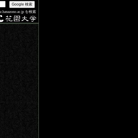
iz.hanazono.ac.jp を検索