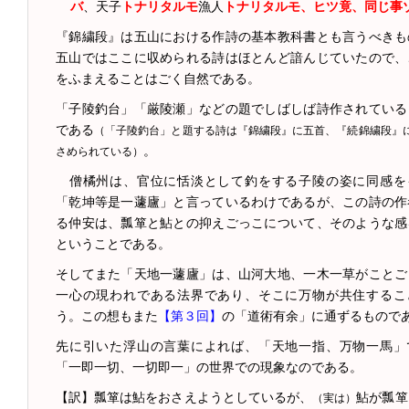
バ
、天子
トナリタルモ
漁人
トナリタルモ、ヒツ竟、同じ事
『錦繍段』は五山における作詩の基本教科書とも言うべきも
五山ではここに収められる詩はほとんど諳んじていたので、
をふまえることはごく自然である。
「子陵釣台」「厳陵瀬」などの題でしばしば詩作されている
である
（「子陵釣台」と題する詩は『錦繍段』に五首、『続錦繍段』
。
さめられている）
僧橘州は、官位に恬淡として釣をする子陵の姿に同感を
「乾坤等是一蘧廬」と言っているわけであるが、この詩の作
る仲安は、瓢箪と鮎との抑えごっこについて、そのような感
ということである。
そしてまた「天地一蘧廬」は、山河大地、一木一草がことご
一心の現われである法界であり、そこに万物が共住するこ
う。この想もまた
【第３回】
の「道術有余」に通ずるもので
先に引いた浮山の言葉によれば、「天地一指、万物一馬」
「一即一切、一切即一」の世界での現象なのである。
【訳】瓢箪は鮎をおさえようとしているが、
鮎が瓢箪
（実は）