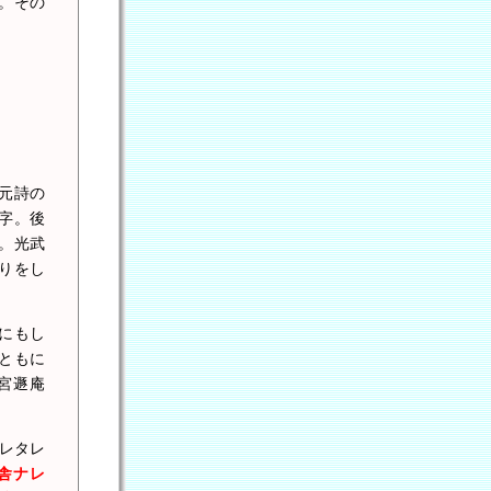
。その
元詩の
字。後
。光武
りをし
にもし
ともに
宮遯庵
レタレ
舎ナレ