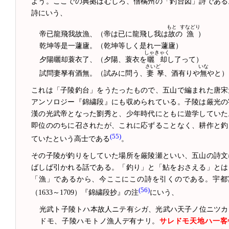
よう。ここでの典拠はむしろ、僧橘州の「釣台図」詩である
詩にいう、
もと
すなどり
帝已龍飛我故漁、（帝は已に龍飛し我は
故
の
漁
）
乾坤等是一蘧廬。（乾坤等しく是れ一蘧廬）
しゃきゃく
夕陽曬却蓑衣了、（夕陽、蓑衣を
曬却
し了って）
さいど
いな
試問妻孥有酒無。（試みに問う、
妻孥
、酒有りや
無
やと）
これは「子陵釣台」をうたったもので、五山で編まれた唐宋
アンソロジー『錦繍段』にも収められている。子陵は厳光の
漢の光武帝となった劉秀と、少年時代にともに遊学していた
即位ののちに召されたが、これに応ずることなく、耕作と釣
(55)
ていたという高士である
。
その子陵が釣りをしていた場所を厳陵瀬といい、五山の詩文
ばしば引かれる話である。「釣り」と「鮎をおさえる」とは
「漁」であるから、今ここにこの詩を引くのである。宇都
(56)
（1633～1709）『錦繍段抄』の注
にいう、
光武ト子陵トハ本故人ニテ有シガ、光武ハ天子ノ位ニツカ
ドモ、子陵ハモトノ漁人デ有ナリ。
サレドモ天地ハ一客