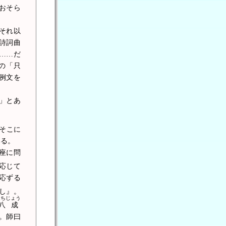
おそら
それ以
詩詞曲
……だ
の「只
例文を
」とあ
そこに
いる。
座に問
応じて
応ずる
し』。
はちじょう
八成
。師曰