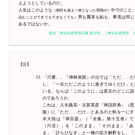
えようとしているのだ。
人生はこのような
中でのこと
（相対を超え一体となった関係の）
男も瓢箪も鮎も、畢竟は同じ
込むことができてもできなくても）
あるではないか。
初出『禅文化研究所紀要 第26号』（禅文化研究所、20
【注】
「只麼」。『禅林画賛』の注では「ただ……だ
し、「一生ただこのように過ぎてゆくだけ」と
いる。ならば「このように」は原文のどこに該
のであろうか。
これは、入矢義高・古賀英彦『禅語辞典』（思
版）に「ただ……だけ」とあるのと軌を一にす
木大拙は『禅百題』（『全集』第十五巻）で
（只没）」を「このまま」「そのまま」「あ
ま」「計らひなき」と一種の拡大解釈をし、「