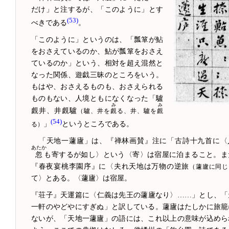
だけ」と注するが、「このように」とす
(53)
べきである
。
「このように」というのは、「瓢箪が鮎
をおさえているのか、鮎が瓢箪をおさえ
ているのか」という、相対を超え混然と
なった関係、遊戯三昧のところをいう。
もはや、おさえるものも、おさえられる
ものもない、人境ともになくなった「驢
み
み
覰井、井覰驢
（驢、井を
覰
る、井、驢を
覰
(54)
」
というところである。
る）
「天地一蘧廬」は、『禅林画賛』注に「古詩十九首に〈
あたか
忽
も寄するが如し〉という〈寄〉は宿屋に泊まること。ま
『春夜宴桃李園序』に〈夫れ天地は万物の逆旅
（蘧廬に同じ
て〉とある。〈蘧廬〉は宿屋。
『荘子』天運篇に〈仁義は先王の蘧廬なり〉……」とし、「
一軒のやどやにすぎぬ」と訳している。蘧廬はたしかに旅籠
ないが、「天地一蘧廬」の語には、これ以上の意味が込めら