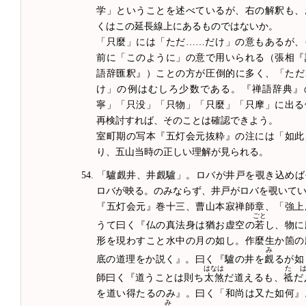
学」ということを述べているが、右の解釈も、
くはこの延長線上にあるものではないか。
「只麼」には「ただ……だけ」の意もあるが、
前に「このように」の意で用いられる（張相『
語辞匯釈』）ことの方が圧倒的に多く、「ただ
け」の例はむしろ少数である。『禅語辞典』
寧」「只没」「只物」「只麼」「只摩」に出る
再検討すれば、そのことは確認できよう。
室町期の写本『五灯会元抜粋』の注には「如此
り、五山当時の正しい理解が見られる。
「驢覰井、井覰驢」。ロバが井戸を覗き込めば
ロバが映る。のみならず、井戸がロバを覗いて
『五灯会元』巻十三、曹山本寂禅師章、「強上
ごと
うて曰く『仏の真法身は猶お虚空の
若
し、物に
形を現わすこと水中の月の如し。作麼生か箇の
み
底の道理をか説く』。曰く『驢の井を
覰
るが如
はなは
た
師曰く『道うことは則ち
太煞
だ道えるも、
祗
だ
を道い得たるのみ』。曰く「和尚は又た如何』
み