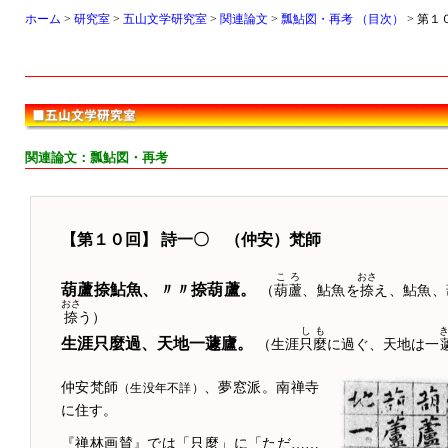
ホーム
>
研究室
>
五山文学研究室
>
関連論文
>
瓢鮎図・再考 （目次）
> 第１
関連論文：瓢鮎図・再考
【第１０回】 詩一〇 （仲安）梵師
ころ
おさ
葫蘆捺鮎魚、〃〃捺葫蘆。
（
葫蘆
、鮎魚を
捺
え、鮎魚、
おさ
捺
う）
しも
生涯只麼過、天地一蘧廬。
（生涯
只麼
に過ぐ、天地は一
仲安梵師
、夢窓派。南禅寺
（生没年不詳）
に住す。
『禅林画賛』では「只麼」に「ただ……