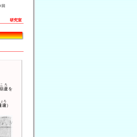
０回
研究室
ころ
葫蘆
を
きょろ
蘧廬
）