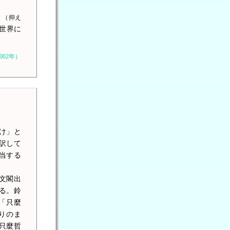
。
（抑え
世界に
02年）
け」と
訳して
当する
文閣出
る。鈴
「只麼
りのま
只麼哲