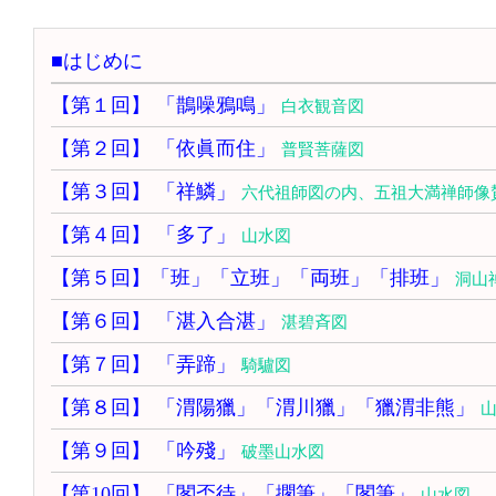
■はじめに
【第１回】 「鵲噪鴉鳴」
白衣観音図
【第２回】 「依眞而住」
普賢菩薩図
【第３回】 「祥鱗」
六代祖師図の内、五祖大満禅師像
【第４回】 「多了」
山水図
【第５回】「班」「立班」「両班」「排班」
洞山
【第６回】 「湛入合湛」
湛碧斉図
【第７回】 「弄蹄」
騎驢図
【第８回】 「渭陽獵」「渭川獵」「獵渭非熊」
【第９回】 「吟殘」
破墨山水図
【第10回】 「閣盃待」「擱筆」「閣筆」
山水図