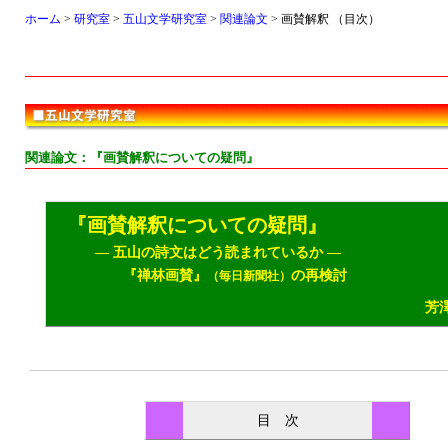
ホーム
>
研究室
>
五山文学研究室
>
関連論文
> 画賛解釈 （目次）
関連論文：『画賛解釈についての疑問』
『画賛解釈についての疑問』
― 五山の詩文はどう読まれているか ―
『禅林画賛』
の再検討
（毎日新聞社）
芳
目 次