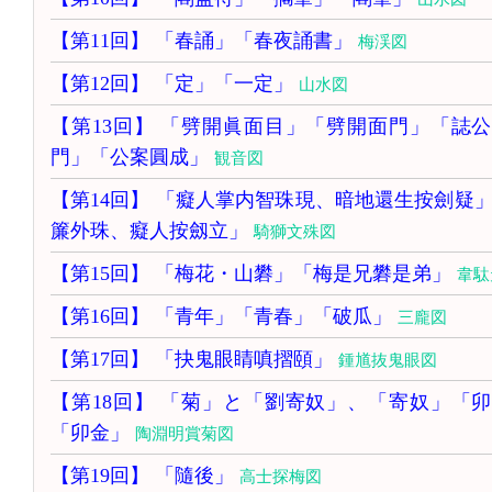
【第11回】 「春誦」「春夜誦書」
梅渓図
【第12回】 「定」「一定」
山水図
【第13回】 「劈開眞面目」「劈開面門」「誌
門」「公案圓成」
観音図
【第14回】 「癡人掌内智珠現、暗地還生按劍疑
簾外珠、癡人按劔立」
騎獅文殊図
【第15回】 「梅花・山礬」「梅是兄礬是弟」
韋駄
【第16回】 「青年」「青春」「破瓜」
三龐図
【第17回】 「抉鬼眼睛嗔摺頤」
鍾馗抜鬼眼図
【第18回】 「菊」と「劉寄奴」、「寄奴」「
「卯金」
陶淵明賞菊図
【第19回】 「隨後」
高士探梅図