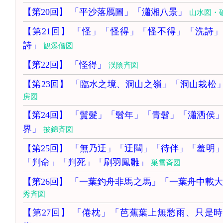
【第20回】 「平沙落鴈圖」「瀟湘八景」
山水図・
【第21回】 「怪」「怪得」「怪不得」「洗詩
詩」
観瀑僧図
【第22回】 「怪得」
渓陰斉図
【第23回】 「臨水之境、洞山之嶺」「洞山栽松
房図
【第24回】 「鬒髮」「髫年」「青髫」「瀟洒侯
界」
披錦斉図
【第25回】 「無乃迂」「迂闊」「待伴」「羞明
「判命」「判死」「刷羽鳳雛」
巣雪斉図
【第26回】 「一葉釣舟非馬之馬」「一葉舟中載
秀斉図
【第27回】 「倦枕」「芭蕉葉上無愁雨、只是