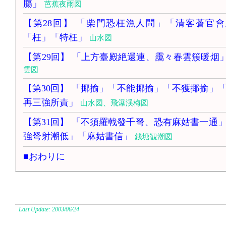
膓」
芭蕉夜雨図
【第28回】 「柴門恐枉漁人問」「清客蒼官
「枉」「特枉」
山水図
【第29回】 「上方臺殿絶還連、靄々春雲簇暖烟
雲図
【第30回】 「揶揄」「不能揶揄」「不獲揶揄」
再三強所責」
山水図、飛瀑渓梅図
【第31回】 「不須羅戟發千弩、恐有麻姑書一通
強弩射潮低」「麻姑書信」
銭塘観潮図
■おわりに
Last Update: 2003/06/24